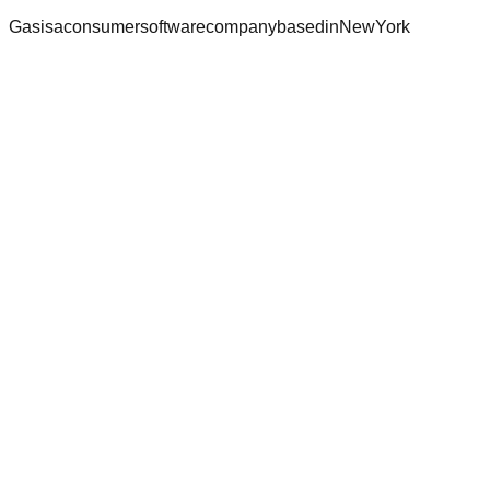
G
a
s
i
s
a
c
o
n
s
u
m
e
r
s
o
f
t
w
a
r
e
c
o
m
p
a
n
y
b
a
s
e
d
i
n
N
e
w
Y
o
r
k